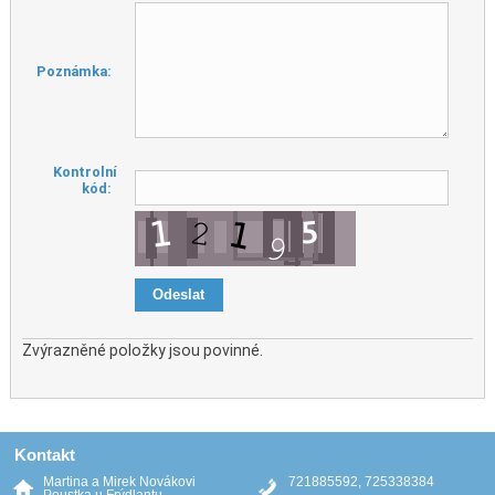
Poznámka:
Kontrolní
kód:
Zvýrazněné položky jsou povinné.
Kontakt
Martina a Mirek Novákovi
721885592, 725338384
Poustka u Frýdlantu